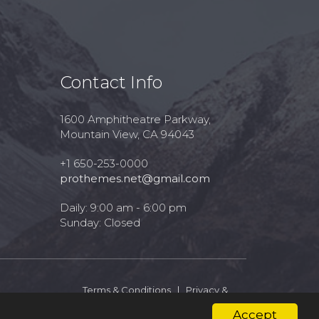
Contact Info
1600 Amphitheatre Parkway,
Mountain View, CA 94043
+1 650-253-0000
prothemes.net@gmail.com
Daily: 9:00 am - 6:00 pm
Sunday: Closed
Terms & Conditions
|
Privacy &
Policy
Accept