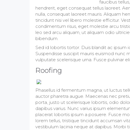
faucibus tellus
hendrerit, eget consequat tellus laoreet. Aen
nulla, consequat laoreet mauris. Aliquam hendr
tincidunt nisi vel libero molestie efficitur. Ves
condimentum risus, eget molestie arcu tristiq
leo sed arcu aliquam, ut aliquam odio ultrici
bibendum.
Sed id lobortis tortor. Duis blandit ac ipsum i
Suspendisse suscipit mauris euismod nunc moll
vulputate scelerisque urna. Fusce pulvinar el
Roofing
Phasellus id fermentum magna, ut luctus tellu
auctor pharetra augue. Maecenas nec pretiu
porta, justo ut scelerisque lobortis, odio dol
dapibus varius. Nunc varius ipsum elementum l
placerat lobortis ipsum a posuere. Fusce mole
lorem tellus, tristique tincidunt accumsan vit
vestibulum lacinia neque at dapibus. Morbi ti