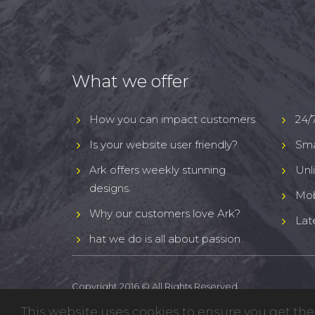
What we offer
How you can impact customers
24/
Is your website user friendly?
Sma
Ark offers weekly stunning
Unl
designs.
Mob
Why our customers love Ark?
Lat
hat we do is all about passion
Copyright 2016 © All Rights Reserved
This website uses cookies to ensure you get th