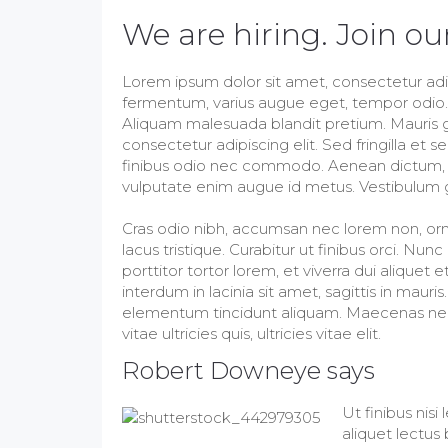
We are hiring. Join ou
Lorem ipsum dolor sit amet, consectetur adipis
fermentum, varius augue eget, tempor odio. Al
Aliquam malesuada blandit pretium. Mauris g
consectetur adipiscing elit. Sed fringilla e
finibus odio nec commodo. Aenean dictum, dol
vulputate enim augue id metus. Vestibulum gr
Cras odio nibh, accumsan nec lorem non, orna
lacus tristique. Curabitur ut finibus orci. Nu
porttitor tortor lorem, et viverra dui aliquet et
interdum in lacinia sit amet, sagittis in m
elementum tincidunt aliquam. Maecenas nec 
vitae ultricies quis, ultricies vitae elit.
Robert Downeye says
Ut finibus nisi
aliquet lectus