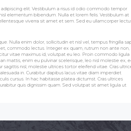
adipiscing elit. Vestibulum a risus id odio commodo tempor
s nisl elementum bibendum. Nulla et lorem felis. Vestibulum at
pellentesque viverra sit amet et sem. Sed eu ullamcorper lectu
. Nulla enim dolor, sollicitudin et nisl vel, tempus fringilla sa
 eget, commodo lectus. Integer ex quam, rutrum non ante non,
ficitur vitae maximus id, volutpat eu leo. Proin commodo ligula
n mattis, enim eu pulvinar scelerisque, leo nisl molestie ex, 
agittis nisl, molestie ultrices tortor eleifend vitae. Cras ultric
esuada in. Curabitur dapibus lacus vitae diam imperdiet
is cursus. In hac habitasse platea dictumst. Cras ultrices
 Curabitur quis dignissim quam. Sed volutpat sit amet ligula ut