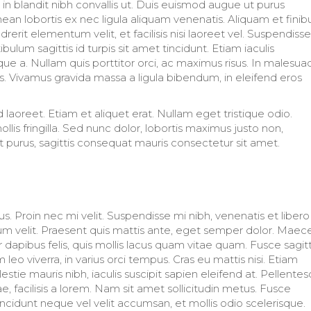
, in blandit nibh convallis ut. Duis euismod augue ut purus
ean lobortis ex nec ligula aliquam venenatis. Aliquam et finib
erit elementum velit, et facilisis nisi laoreet vel. Suspendisse
tibulum sagittis id turpis sit amet tincidunt. Etiam iaculis
ue a. Nullam quis porttitor orci, ac maximus risus. In malesua
es. Vivamus gravida massa a ligula bibendum, in eleifend eros
d laoreet. Etiam et aliquet erat. Nullam eget tristique odio.
is fringilla. Sed nunc dolor, lobortis maximus justo non,
it purus, sagittis consequat mauris consectetur sit amet.
s. Proin nec mi velit. Suspendisse mi nibh, venenatis et libero 
m velit. Praesent quis mattis ante, eget semper dolor. Maec
or dapibus felis, quis mollis lacus quam vitae quam. Fusce sagitt
eo viverra, in varius orci tempus. Cras eu mattis nisi. Etiam
stie mauris nibh, iaculis suscipit sapien eleifend at. Pellente
ae, facilisis a lorem. Nam sit amet sollicitudin metus. Fusce
ncidunt neque vel velit accumsan, et mollis odio scelerisque.