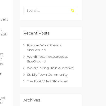
velit
t,
Recent Posts
ndit
Risorse WordPress a
SiteGround
tum
WordPress Resources at
er
SiteGround
is,
We are hiring. Join our ranks!
t
St. Lily Town Community
The Best Villa 2016 Award
eget
Archives
tur