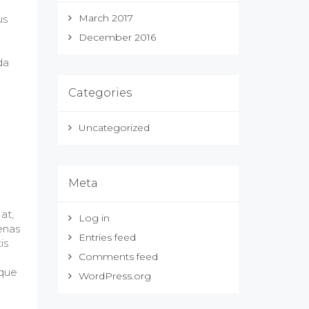
March 2017
us
December 2016
da
Categories
Uncategorized
Meta
at,
Log in
enas
Entries feed
is
Comments feed
sque
WordPress.org