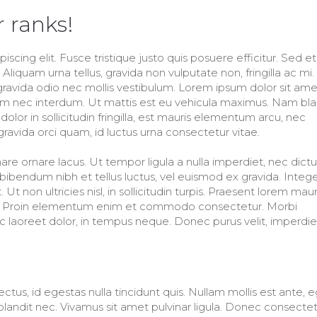
r ranks!
cing elit. Fusce tristique justo quis posuere efficitur. Sed et 
iquam urna tellus, gravida non vulputate non, fringilla ac mi.
ravida odio nec mollis vestibulum. Lorem ipsum dolor sit ame
t sem nec interdum. Ut mattis est eu vehicula maximus. Nam bla
or in sollicitudin fringilla, est mauris elementum arcu, nec
avida orci quam, id luctus urna consectetur vitae.
re ornare lacus. Ut tempor ligula a nulla imperdiet, nec dic
nc bibendum nibh et tellus luctus, vel euismod ex gravida. Integ
. Ut non ultricies nisl, in sollicitudin turpis. Praesent lorem maur
auris. Proin elementum enim et commodo consectetur. Morbi
laoreet dolor, in tempus neque. Donec purus velit, imperdie
 lectus, id egestas nulla tincidunt quis. Nullam mollis est ante, 
 blandit nec. Vivamus sit amet pulvinar ligula. Donec consecte