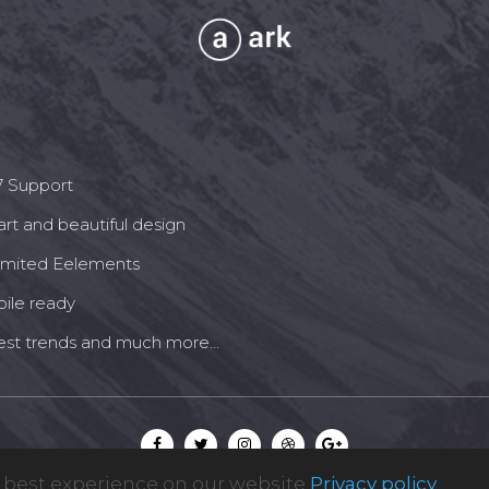
7 Support
rt and beautiful design
imited Eelements
ile ready
est trends and much more...
e best experience on our website
Privacy policy