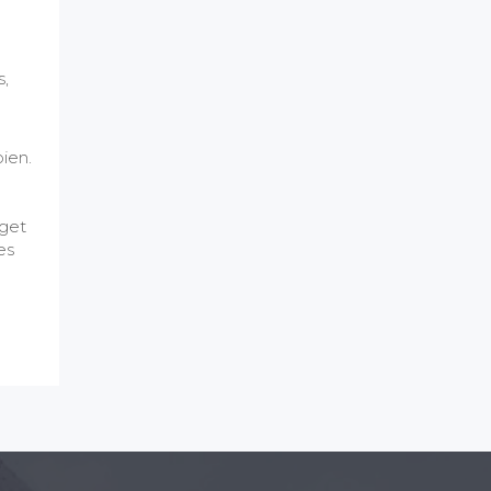
s,
pien.
eget
es