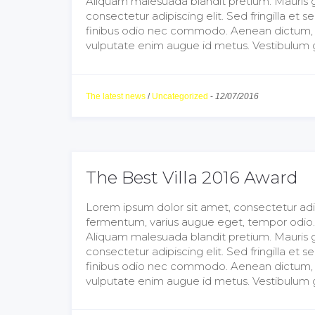
Aliquam malesuada blandit pretium. Mauris g
consectetur adipiscing elit. Sed fringilla e
finibus odio nec commodo. Aenean dictum, dol
vulputate enim augue id metus. Vestibulum gr
The latest news
/
Uncategorized
-
12/07/2016
The Best Villa 2016 Award
Lorem ipsum dolor sit amet, consectetur adipis
fermentum, varius augue eget, tempor odio. Al
Aliquam malesuada blandit pretium. Mauris g
consectetur adipiscing elit. Sed fringilla e
finibus odio nec commodo. Aenean dictum, dol
vulputate enim augue id metus. Vestibulum gr