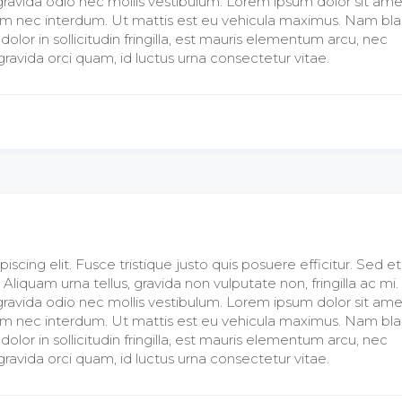
ravida odio nec mollis vestibulum. Lorem ipsum dolor sit ame
t sem nec interdum. Ut mattis est eu vehicula maximus. Nam bla
or in sollicitudin fringilla, est mauris elementum arcu, nec
avida orci quam, id luctus urna consectetur vitae.
cing elit. Fusce tristique justo quis posuere efficitur. Sed et 
iquam urna tellus, gravida non vulputate non, fringilla ac mi.
ravida odio nec mollis vestibulum. Lorem ipsum dolor sit ame
t sem nec interdum. Ut mattis est eu vehicula maximus. Nam bla
or in sollicitudin fringilla, est mauris elementum arcu, nec
avida orci quam, id luctus urna consectetur vitae.