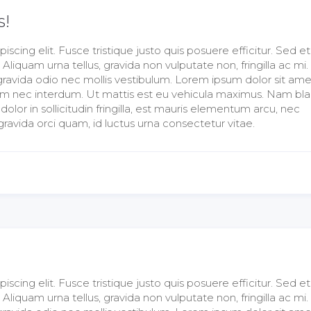
s!
cing elit. Fusce tristique justo quis posuere efficitur. Sed et 
iquam urna tellus, gravida non vulputate non, fringilla ac mi.
ravida odio nec mollis vestibulum. Lorem ipsum dolor sit ame
t sem nec interdum. Ut mattis est eu vehicula maximus. Nam bla
or in sollicitudin fringilla, est mauris elementum arcu, nec
avida orci quam, id luctus urna consectetur vitae.
cing elit. Fusce tristique justo quis posuere efficitur. Sed et 
iquam urna tellus, gravida non vulputate non, fringilla ac mi.